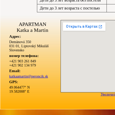
Дети до 3 лет возраста без постели
Дети до 3 лет возраста с постелью
APARTMAN
Katka a Martin
Aдрес:
Demänová 350
031 01, Liptovský Mikuláš
Slovensko
номер телефона:
+421 903 261 849
+421 902 134 979
Email:
katkaamartin@peroncik.sk
GPS:
49.064477° N
19.582008° E
Увеличит