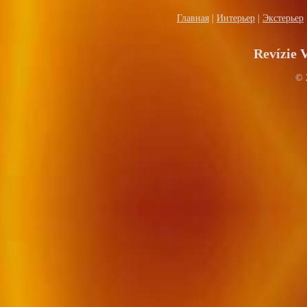
Главная
|
Интерьер
|
Экстерьер
Revízie
© 